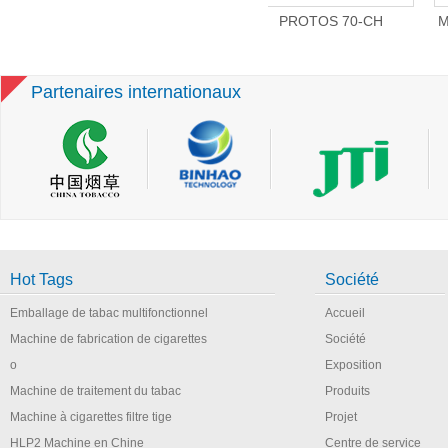
ettier &
PROTOS 70-CH
MK8-D Cigarette Making
leur
Cigarette fabrication et
Machine with MAX-III
assemblage de filtre de
Filter Assembler – 2500
groupe
Cig/Minute
Partenaires internationaux
Hot Tags
Société
Emballage de tabac multifonctionnel
Accueil
Machine de fabrication de cigarettes
Société
o
Exposition
Machine de traitement du tabac
Produits
Machine à cigarettes filtre tige
Projet
HLP2 Machine en Chine
Centre de service