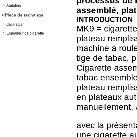
processus de 
Agitateur
assemblé, pla
Pièce de rechange
INTRODUCTION
Cigarettier
MK9 = cigarett
Emballeur de cigarette
plateau rempli
machine à roule
tige de tabac, p
Cigarette assem
tabac ensemble 
plateau remplis
en plateaux aut
manuellement, a
avec la présent
une cigarette a