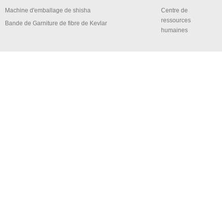
Machine d'emballage de shisha
Centre de
ressources
Bande de Garniture de fibre de Kevlar
humaines