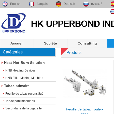
English
français
Deutsch
русский
Accueil
Société
Consulting
Catégories
Produits
Heat-Not-Burn Solution
HNB Heating Devices
HNB Filter Making Machine
Tabac primaire
Feuille de tabac reconstitué
Tabac parc machines
Secondaire de la cigarette
Feuille de tabac rouler-
base