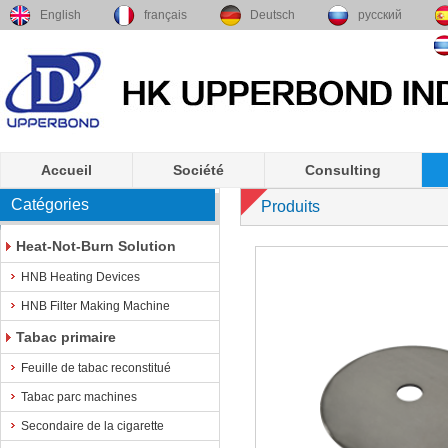
English
français
Deutsch
русский
Accueil
Société
Consulting
Catégories
Produits
Heat-Not-Burn Solution
HNB Heating Devices
HNB Filter Making Machine
Tabac primaire
Feuille de tabac reconstitué
Tabac parc machines
Secondaire de la cigarette