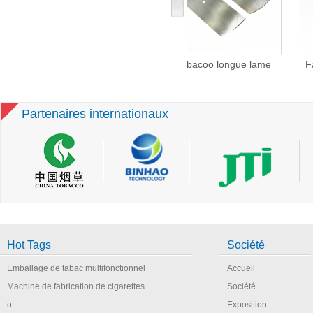
ar et de la
Tabacoo longue lame
Fabrication pièces de
niture fil,
pour cigarettes faisant la
machines pour la
achines de
Machine
découpe de papier de
s cigarettes
basculement des
Partenaires internationaux
cigarettes de lame carrée
Hot Tags
Société
Emballage de tabac multifonctionnel
Accueil
Machine de fabrication de cigarettes
Société
o
Exposition